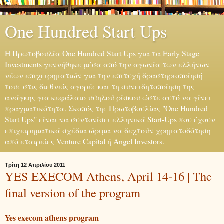
One Hundred Start Ups
H Πρωτοβουλία One Hundred Start Ups για τα Early Stage
Investments γεννήθηκε μέσα από την αγωνία των ελλήνων
νέων επιχειρηματιών για την επιτυχή δραστηριοποίησή
τους στις διεθνείς αγορές και τη συνειδητοποίηση της
ανάγκης για κεφάλαιο υψηλού ρίσκου ώστε αυτό να γίνει
πραγματικότητα. Σκοπός της Πρωτοβουλίας "One Hundred
Start Ups" είναι να συντονίσει ελληνικά Start-Ups που έχουν
επιχειρηματικά σχέδια ώριμα να δεχτούν χρηματοδότηση
από εταιρείες Venture Capital ή Angel Investors.
Τρίτη 12 Απριλίου 2011
YES EXECOM Athens, April 14-16 | The
final version of the program
Yes execom athens program