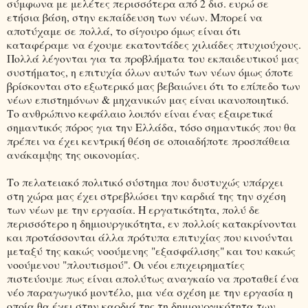
σύμφωνα με μελέτες περισσότερα από 2 δισ. ευρώ σε
ετήσια βάση, στην εκπαίδευση των νέων. Μπορεί να
αποτύχαμε σε πολλά, το σίγουρο όμως είναι ότι
καταφέραμε να έχουμε εκατοντάδες χιλιάδες πτυχιούχους.
Πολλά λέγονται για τα προβλήματα του εκπαιδευτικού μας
συστήματος, η επιτυχία όλων αυτών των νέων όμως όποτε
βρίσκονται στο εξωτερικό μας βεβαιώνει ότι το επίπεδο των
νέων επιστημόνων & μηχανικών μας είναι ικανοποιητικό.
Το ανθρώπινο κεφάλαιο λοιπόν είναι ένας εξαιρετικά
σημαντικός πόρος για την Ελλάδα, τόσο σημαντικός που θα
πρέπει να έχει κεντρική θέση σε οποιαδήποτε προσπάθεια
ανάκαμψης της οικονομίας.
Το πελατειακό πολιτικό σύστημα που δυστυχώς υπάρχει
στη χώρα μας έχει στρεβλώσει την καρδιά της την σχέση
των νέων με την εργασία. Η εργατικότητα, πολύ δε
περισσότερο η δημιουργικότητα, εν πολλοίς κατακρίνονται
και προτάσσονται άλλα πρότυπα επιτυχίας που κινούνται
μεταξύ της κακώς νοούμενης "εξασφάλισης" και του κακώς
νοούμενου "πλουτισμού". Οι νέοι επιχειρηματίες
πιστεύουμε πως είναι απολύτως αναγκαίο να προταθεί ένα
νέο παραγωγικό μοντέλο, μια νέα σχέση με την εργασία η
οποία θα έχει στην καρδιά της τη δημιουργικότητα των