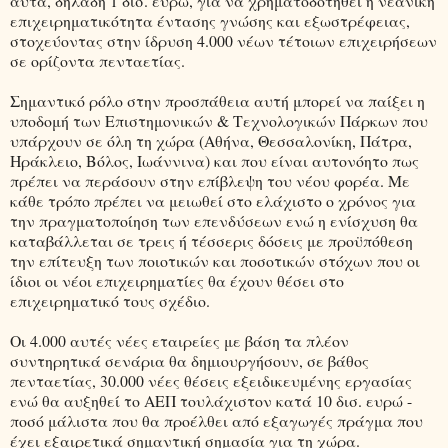
αυτά, δηλαδή 1 δισ. ευρώ, για να χρηματοδοτηθεί η νεανική
επιχειρηματικότητα έντασης γνώσης και εξωστρέφειας,
στοχεύοντας στην ίδρυση 4.000 νέων τέτοιων επιχειρήσεων
σε ορίζοντα πενταετίας.
Σημαντικό ρόλο στην προσπάθεια αυτή μπορεί να παίξει η
υποδομή των Επιστημονικών & Τεχνολογικών Πάρκων που
υπάρχουν σε όλη τη χώρα (Αθήνα, Θεσσαλονίκη, Πάτρα,
Ηράκλειο, Βόλος, Ιωάννινα) και που είναι αυτονόητο πως
πρέπει να περάσουν στην επίβλεψη του νέου φορέα. Με
κάθε τρόπο πρέπει να μειωθεί στο ελάχιστο ο χρόνος για
την πραγματοποίηση των επενδύσεων ενώ η ενίσχυση θα
καταβάλλεται σε τρεις ή τέσσερις δόσεις με προϋπόθεση
την επίτευξη των ποιοτικών και ποσοτικών στόχων που οι
ίδιοι οι νέοι επιχειρηματίες θα έχουν θέσει στο
επιχειρηματικό τους σχέδιο.
Οι 4.000 αυτές νέες εταιρείες με βάση τα πλέον
συντηρητικά σενάρια θα δημιουργήσουν, σε βάθος
πενταετίας, 30.000 νέες θέσεις εξειδικευμένης εργασίας
ενώ θα αυξηθεί το ΑΕΠ τουλάχιστον κατά 10 δισ. ευρώ -
ποσό μάλιστα που θα προέλθει από εξαγωγές πράγμα που
έχει εξαιρετικά σημαντική σημασία για τη χώρα.