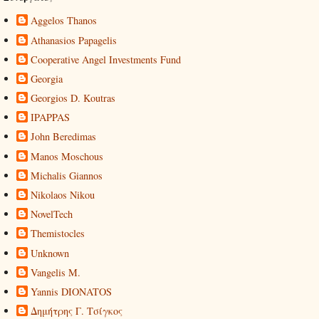
Aggelos Thanos
Athanasios Papagelis
Cooperative Angel Investments Fund
Georgia
Georgios D. Koutras
IPAPPAS
John Beredimas
Manos Moschous
Michalis Giannos
Nikolaos Nikou
NovelTech
Themistocles
Unknown
Vangelis M.
Yannis DIONATOS
Δημήτρης Γ. Τσίγκος