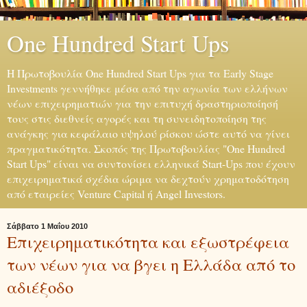
One Hundred Start Ups
H Πρωτοβουλία One Hundred Start Ups για τα Early Stage
Investments γεννήθηκε μέσα από την αγωνία των ελλήνων
νέων επιχειρηματιών για την επιτυχή δραστηριοποίησή
τους στις διεθνείς αγορές και τη συνειδητοποίηση της
ανάγκης για κεφάλαιο υψηλού ρίσκου ώστε αυτό να γίνει
πραγματικότητα. Σκοπός της Πρωτοβουλίας "One Hundred
Start Ups" είναι να συντονίσει ελληνικά Start-Ups που έχουν
επιχειρηματικά σχέδια ώριμα να δεχτούν χρηματοδότηση
από εταιρείες Venture Capital ή Angel Investors.
Σάββατο 1 Μαΐου 2010
Επιχειρηματικότητα και εξωστρέφεια
των νέων για να βγει η Ελλάδα από το
αδιέξοδο