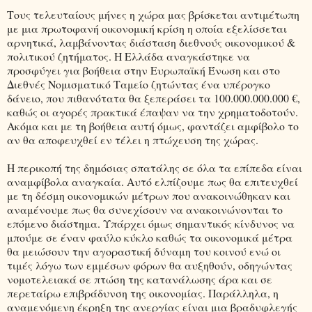
Τους τελευταίους μήνες η χώρα μας βρίσκεται αντιμέτωπη
με μια πρωτοφανή οικονομική κρίση η οποία εξελίσσεται
αρνητικά, λαμβάνοντας διάσταση διεθνούς οικονομικού &
πολιτικού ζητήματος. Η Ελλάδα αναγκάστηκε να
προσφύγει για βοήθεια στην Ευρωπαϊκή Ένωση και στο
Διεθνές Νομισματικό Ταμείο ζητώντας ένα υπέρογκο
δάνειο, που πιθανότατα θα ξεπεράσει τα 100.000.000.000 €,
καθώς οι αγορές πρακτικά έπαψαν να την χρηματοδοτούν.
Ακόμα και με τη βοήθεια αυτή όμως, φαντάζει αμφίβολο το
αν θα αποφευχθεί εν τέλει η πτώχευση της χώρας.
Η περικοπή της δημόσιας σπατάλης σε όλα τα επίπεδα είναι
αναμφίβολα αναγκαία. Αυτό ελπίζουμε πως θα επιτευχθεί
με τη δέσμη οικονομικών μέτρων που ανακοινώθηκαν και
αναμένουμε πως θα συνεχίσουν να ανακοινώνονται το
επόμενο διάστημα. Υπάρχει όμως σημαντικός κίνδυνος να
μπούμε σε έναν φαύλο κύκλο καθώς τα οικονομικά μέτρα
θα μειώσουν την αγοραστική δύναμη του κοινού ενώ οι
τιμές λόγω των εμμέσων φόρων θα αυξηθούν, οδηγώντας
νομοτελειακά σε πτώση της κατανάλωσης άρα και σε
περεταίρω επιβράδυνση της οικονομίας. Παράλληλα, η
αναμενόμενη έκρηξη της ανεργίας είναι μια βραδυφλεγής